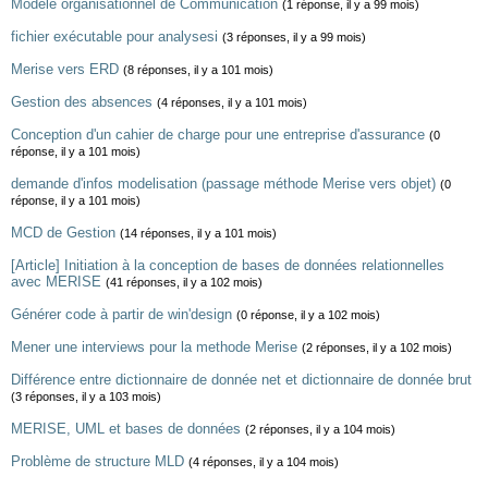
Modèle organisationnel de Communication
(1 réponse, il y a 99 mois)
fichier exécutable pour analysesi
(3 réponses, il y a 99 mois)
Merise vers ERD
(8 réponses, il y a 101 mois)
Gestion des absences
(4 réponses, il y a 101 mois)
Conception d'un cahier de charge pour une entreprise d'assurance
(0
réponse, il y a 101 mois)
demande d'infos modelisation (passage méthode Merise vers objet)
(0
réponse, il y a 101 mois)
MCD de Gestion
(14 réponses, il y a 101 mois)
[Article] Initiation à la conception de bases de données relationnelles
avec MERISE
(41 réponses, il y a 102 mois)
Générer code à partir de win'design
(0 réponse, il y a 102 mois)
Mener une interviews pour la methode Merise
(2 réponses, il y a 102 mois)
Différence entre dictionnaire de donnée net et dictionnaire de donnée brut
(3 réponses, il y a 103 mois)
MERISE, UML et bases de données
(2 réponses, il y a 104 mois)
Problème de structure MLD
(4 réponses, il y a 104 mois)