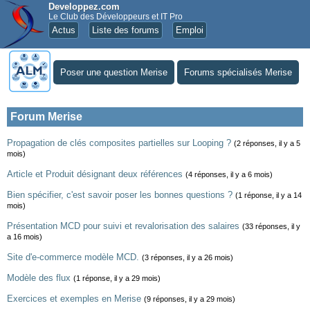
Developpez.com
Le Club des Développeurs et IT Pro
Actus
Liste des forums
Emploi
Poser une question Merise
Forums spécialisés Merise
Forum Merise
Propagation de clés composites partielles sur Looping ?
(2 réponses, il y a 5
mois)
Article et Produit désignant deux références
(4 réponses, il y a 6 mois)
Bien spécifier, c'est savoir poser les bonnes questions ?
(1 réponse, il y a 14
mois)
Présentation MCD pour suivi et revalorisation des salaires
(33 réponses, il y
a 16 mois)
Site d'e-commerce modèle MCD.
(3 réponses, il y a 26 mois)
Modèle des flux
(1 réponse, il y a 29 mois)
Exercices et exemples en Merise
(9 réponses, il y a 29 mois)