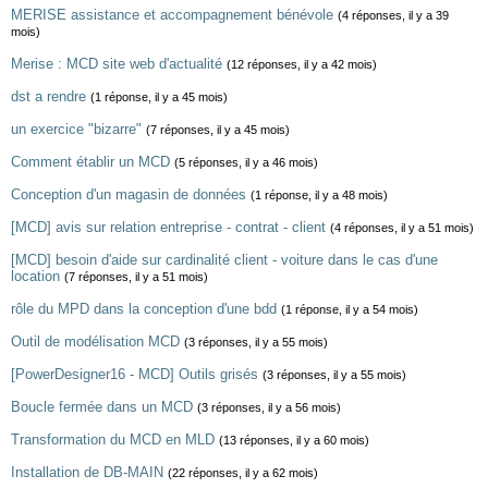
MERISE assistance et accompagnement bénévole
(4 réponses, il y a 39
mois)
Merise : MCD site web d'actualité
(12 réponses, il y a 42 mois)
dst a rendre
(1 réponse, il y a 45 mois)
un exercice "bizarre"
(7 réponses, il y a 45 mois)
Comment établir un MCD
(5 réponses, il y a 46 mois)
Conception d'un magasin de données
(1 réponse, il y a 48 mois)
[MCD] avis sur relation entreprise - contrat - client
(4 réponses, il y a 51 mois)
[MCD] besoin d'aide sur cardinalité client - voiture dans le cas d'une
location
(7 réponses, il y a 51 mois)
rôle du MPD dans la conception d'une bdd
(1 réponse, il y a 54 mois)
Outil de modélisation MCD
(3 réponses, il y a 55 mois)
[PowerDesigner16 - MCD] Outils grisés
(3 réponses, il y a 55 mois)
Boucle fermée dans un MCD
(3 réponses, il y a 56 mois)
Transformation du MCD en MLD
(13 réponses, il y a 60 mois)
Installation de DB-MAIN
(22 réponses, il y a 62 mois)