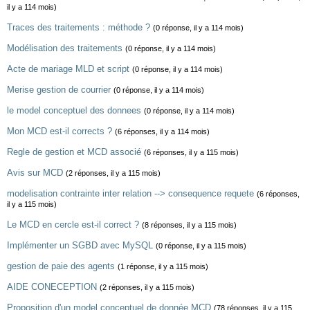
il y a 114 mois)
Traces des traitements : méthode ?
(0 réponse, il y a 114 mois)
Modélisation des traitements
(0 réponse, il y a 114 mois)
Acte de mariage MLD et script
(0 réponse, il y a 114 mois)
Merise gestion de courrier
(0 réponse, il y a 114 mois)
le model conceptuel des donnees
(0 réponse, il y a 114 mois)
Mon MCD est-il corrects ?
(6 réponses, il y a 114 mois)
Regle de gestion et MCD associé
(6 réponses, il y a 115 mois)
Avis sur MCD
(2 réponses, il y a 115 mois)
modelisation contrainte inter relation --> consequence requete
(6 réponses,
il y a 115 mois)
Le MCD en cercle est-il correct ?
(8 réponses, il y a 115 mois)
Implémenter un SGBD avec MySQL
(0 réponse, il y a 115 mois)
gestion de paie des agents
(1 réponse, il y a 115 mois)
AIDE CONECEPTION
(2 réponses, il y a 115 mois)
Proposition d'un model conceptuel de donnée MCD
(78 réponses, il y a 115