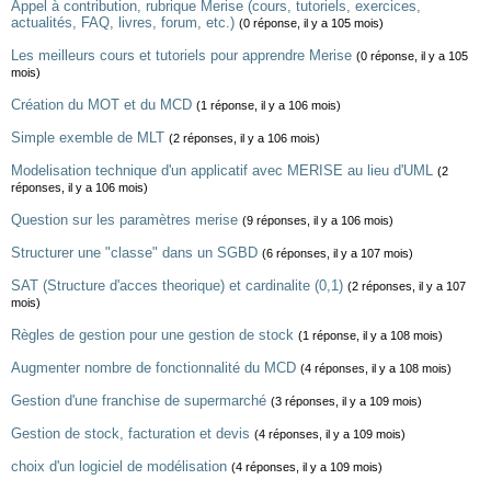
Appel à contribution, rubrique Merise (cours, tutoriels, exercices,
actualités, FAQ, livres, forum, etc.)
(0 réponse, il y a 105 mois)
Les meilleurs cours et tutoriels pour apprendre Merise
(0 réponse, il y a 105
mois)
Création du MOT et du MCD
(1 réponse, il y a 106 mois)
Simple exemble de MLT
(2 réponses, il y a 106 mois)
Modelisation technique d'un applicatif avec MERISE au lieu d'UML
(2
réponses, il y a 106 mois)
Question sur les paramètres merise
(9 réponses, il y a 106 mois)
Structurer une "classe" dans un SGBD
(6 réponses, il y a 107 mois)
SAT (Structure d'acces theorique) et cardinalite (0,1)
(2 réponses, il y a 107
mois)
Règles de gestion pour une gestion de stock
(1 réponse, il y a 108 mois)
Augmenter nombre de fonctionnalité du MCD
(4 réponses, il y a 108 mois)
Gestion d'une franchise de supermarché
(3 réponses, il y a 109 mois)
Gestion de stock, facturation et devis
(4 réponses, il y a 109 mois)
choix d'un logiciel de modélisation
(4 réponses, il y a 109 mois)