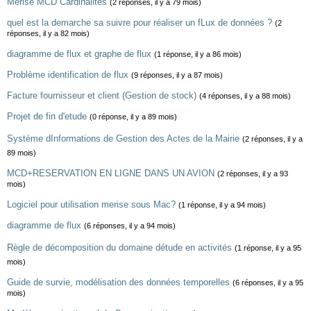
Merise MCD Cardinalités
(2 réponses, il y a 79 mois)
quel est la demarche sa suivre pour réaliser un fLux de données ?
(2
réponses, il y a 82 mois)
diagramme de flux et graphe de flux
(1 réponse, il y a 86 mois)
Problème identification de flux
(9 réponses, il y a 87 mois)
Facture fournisseur et client (Gestion de stock)
(4 réponses, il y a 88 mois)
Projet de fin d'etude
(0 réponse, il y a 89 mois)
Système dInformations de Gestion des Actes de la Mairie
(2 réponses, il y a
89 mois)
MCD+RESERVATION EN LIGNE DANS UN AVION
(2 réponses, il y a 93
mois)
Logiciel pour utilisation merise sous Mac?
(1 réponse, il y a 94 mois)
diagramme de flux
(6 réponses, il y a 94 mois)
Règle de décomposition du domaine détude en activités
(1 réponse, il y a 95
mois)
Guide de survie, modélisation des données temporelles
(6 réponses, il y a 95
mois)