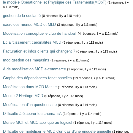
le modèle Opérationnel et Physique des Traitements(MOpT)
(1 réponse, il y
a 110 mois)
gestion de la scolarité
(0 réponse, il y a 110 mois)
exercices merise MCD et MLD
(3 réponses, il y a 111 mois)
Modélisation conceptuelle club de handball
(4 réponses, il y a 112 mois)
Éclaircissement cardinalités MCD
(3 réponses, il y a 112 mois)
Facturation et infos clients qui changent ?
(6 réponses, il y a 113 mois)
mcd gestion des magasins
(1 réponse, il y a 113 mois)
Aide modélisation MCD e-commerce
(1 réponse, il y a 113 mois)
Graphe des dépendances fonctionnelles
(19 réponses, il y a 113 mois)
Modélisation dans MCD Merise
(1 réponse, il y a 113 mois)
Merise 2 Heritage MCD
(0 réponse, il y a 113 mois)
Modélisation d'un questionnaire
(0 réponse, il y a 114 mois)
Difficulté à élaborer le schéma EA
(1 réponse, il y a 114 mois)
Merise MCT et MCC appliqué au logiciel
(1 réponse, il y a 114 mois)
Difficulté de modéliser le MCD d'un cas d'une enquete annuelle
(1 réponse,