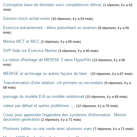
Conception base de données suivi compétences élèves
(1 réponse, il y a 62
mois)
Gestion stock achat-vente
(16 réponses, il y a 63 mois)
Exercice entrainement - élève présentant un examen
(8 réponses, il y a 65
mois)
Merise MCT et MCC
(2 réponses, il y a 65 mois)
SVP Aide sur Exercice Merise
(3 réponses, il y a 66 mois)
La notion d'héritage de MERISE 2 dans HyperFile
(13 réponses, il y a 66
mois)
MERISE et archivage ou autres façons de faire..
(10 réponses, il y a 67 mois)
Transformation d'une relation: clé primaire ou secondaire
(9 réponses, il y a
68 mois)
passage du modèle E/A au modèle relationnel
(10 réponses, il y a 69 mois)
valeur par défaut et autres problèmes -_-
(12 réponses, il y a 70 mois)
Cours pour apprendre l'ingéniérie des systèmes d'information : Merise
deuxième génération
(2 réponses, il y a 71 mois)
Plusieurs tables ou une seule avec plusieurs vues
(7 réponses, il y a 71 mois)