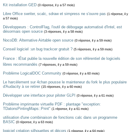
Kit installation GED
(0 réponse, il y a 57 mois)
Libre Office swriter, scalc, sdraw et simpress ne s'ouvre pas
(1 réponse, il y
a 57 mois)
Développeurs : ControlFlag, l'outil de débogage automatisé d'Intel, est
désormais open source
(3 réponses, il y a 58 mois)
NocoDB: Alternative Airtable open source
(0 réponse, il y a 59 mois)
Conseil logiciel :un bug trackcer gratuit ?
(5 réponses, il y a 59 mois)
France : lÉtat publie la nouvelle édition de son référentiel de logiciels
libres recommandés
(7 réponses, il y a 59 mois)
Problème LogicalDOC Community
(0 réponse, il y a 60 mois)
Le harcèlement sur 4chan pousse le mainteneur du fork le plus populaire
d'Audacity à se retirer
(15 réponses, il y a 60 mois)
Développer une interface pour piloter GLPI
(0 réponse, il y a 61 mois)
Problème imprimante virtuelle PDF : plantage "exception:
TDatonsPintingMaps::Print"
(1 réponse, il y a 61 mois)
utilisation d'une combinaison de fonctions calc dans un programme
BASIC
(0 réponse, il y a 63 mois)
logiciel création silhouettes et décors
(1 réponse, il y a 64 mois)