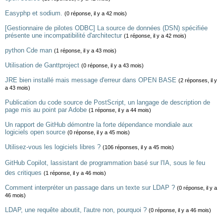
Easyphp et sodium.
(0 réponse, il y a 42 mois)
[Gestionnaire de pilotes ODBC] La source de données (DSN) spécifiée
présente une incompatibilité d'architectur
(1 réponse, il y a 42 mois)
python Cde man
(1 réponse, il y a 43 mois)
Utilisation de Ganttproject
(0 réponse, il y a 43 mois)
JRE bien installé mais message d'erreur dans OPEN BASE
(2 réponses, il y
a 43 mois)
Publication du code source de PostScript, un langage de description de
page mis au point par Adobe
(1 réponse, il y a 44 mois)
Un rapport de GitHub démontre la forte dépendance mondiale aux
logiciels open source
(0 réponse, il y a 45 mois)
Utilisez-vous les logiciels libres ?
(106 réponses, il y a 45 mois)
GitHub Copilot, lassistant de programmation basé sur l'IA, sous le feu
des critiques
(1 réponse, il y a 46 mois)
Comment interpréter un passage dans un texte sur LDAP ?
(0 réponse, il y a
46 mois)
LDAP, une requête aboutit, l'autre non, pourquoi ?
(0 réponse, il y a 46 mois)