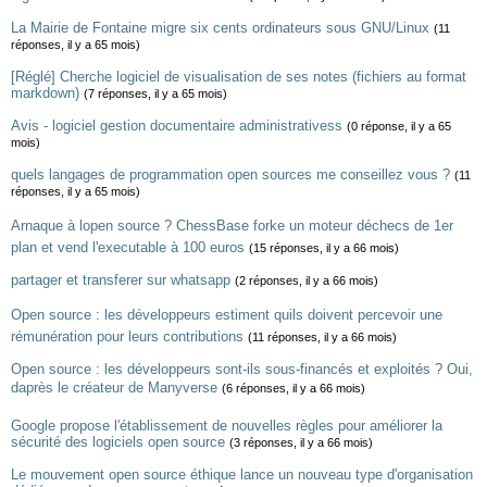
La Mairie de Fontaine migre six cents ordinateurs sous GNU/Linux
(11
réponses, il y a 65 mois)
[Réglé] Cherche logiciel de visualisation de ses notes (fichiers au format
markdown)
(7 réponses, il y a 65 mois)
Avis - logiciel gestion documentaire administrativess
(0 réponse, il y a 65
mois)
quels langages de programmation open sources me conseillez vous ?
(11
réponses, il y a 65 mois)
Arnaque à lopen source ? ChessBase forke un moteur déchecs de 1er
plan et vend l'executable à 100 euros
(15 réponses, il y a 66 mois)
partager et transferer sur whatsapp
(2 réponses, il y a 66 mois)
Open source : les développeurs estiment quils doivent percevoir une
rémunération pour leurs contributions
(11 réponses, il y a 66 mois)
Open source : les développeurs sont-ils sous-financés et exploités ? Oui,
daprès le créateur de Manyverse
(6 réponses, il y a 66 mois)
Google propose l'établissement de nouvelles règles pour améliorer la
sécurité des logiciels open source
(3 réponses, il y a 66 mois)
Le mouvement open source éthique lance un nouveau type d'organisation