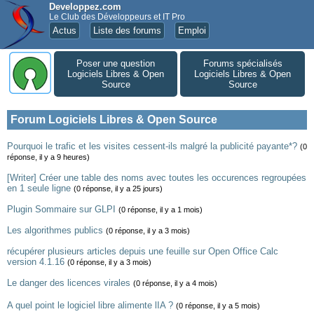
Developpez.com
Le Club des Développeurs et IT Pro
Actus
Liste des forums
Emploi
Poser une question
Forums spécialisés
Logiciels Libres & Open
Logiciels Libres & Open
Source
Source
Forum Logiciels Libres & Open Source
Pourquoi le trafic et les visites cessent-ils malgré la publicité payante*?
(0
réponse, il y a 9 heures)
[Writer] Créer une table des noms avec toutes les occurences regroupées
en 1 seule ligne
(0 réponse, il y a 25 jours)
Plugin Sommaire sur GLPI
(0 réponse, il y a 1 mois)
Les algorithmes publics
(0 réponse, il y a 3 mois)
récupérer plusieurs articles depuis une feuille sur Open Office Calc
version 4.1.16
(0 réponse, il y a 3 mois)
Le danger des licences virales
(0 réponse, il y a 4 mois)
A quel point le logiciel libre alimente lIA ?
(0 réponse, il y a 5 mois)