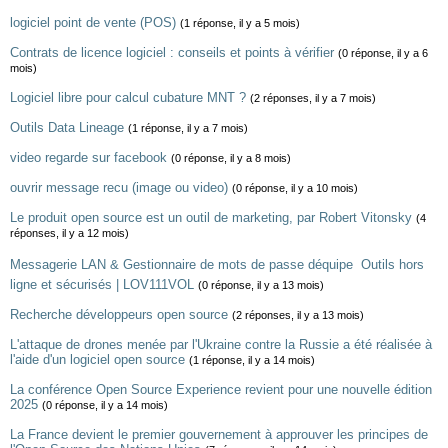
logiciel point de vente (POS)
(1 réponse, il y a 5 mois)
Contrats de licence logiciel : conseils et points à vérifier
(0 réponse, il y a 6
mois)
Logiciel libre pour calcul cubature MNT ?
(2 réponses, il y a 7 mois)
Outils Data Lineage
(1 réponse, il y a 7 mois)
video regarde sur facebook
(0 réponse, il y a 8 mois)
ouvrir message recu (image ou video)
(0 réponse, il y a 10 mois)
Le produit open source est un outil de marketing, par Robert Vitonsky
(4
réponses, il y a 12 mois)
Messagerie LAN & Gestionnaire de mots de passe déquipe  Outils hors
ligne et sécurisés | LOV111VOL
(0 réponse, il y a 13 mois)
Recherche développeurs open source
(2 réponses, il y a 13 mois)
L'attaque de drones menée par l'Ukraine contre la Russie a été réalisée à
l'aide d'un logiciel open source
(1 réponse, il y a 14 mois)
La conférence Open Source Experience revient pour une nouvelle édition
2025
(0 réponse, il y a 14 mois)
La France devient le premier gouvernement à approuver les principes de