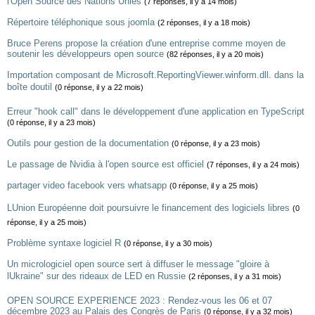
l'Open Source des Nations Unies
(7 réponses, il y a 14 mois)
Répertoire téléphonique sous joomla
(2 réponses, il y a 18 mois)
Bruce Perens propose la création d'une entreprise comme moyen de
soutenir les développeurs open source
(82 réponses, il y a 20 mois)
Importation composant de Microsoft.ReportingViewer.winform.dll. dans la
boîte doutil
(0 réponse, il y a 22 mois)
Erreur "hook call" dans le développement d'une application en TypeScript
(0 réponse, il y a 23 mois)
Outils pour gestion de la documentation
(0 réponse, il y a 23 mois)
Le passage de Nvidia à l'open source est officiel
(7 réponses, il y a 24 mois)
partager video facebook vers whatsapp
(0 réponse, il y a 25 mois)
LUnion Européenne doit poursuivre le financement des logiciels libres
(0
réponse, il y a 25 mois)
Problème syntaxe logiciel R
(0 réponse, il y a 30 mois)
Un micrologiciel open source sert à diffuser le message "gloire à
lUkraine" sur des rideaux de LED en Russie
(2 réponses, il y a 31 mois)
OPEN SOURCE EXPERIENCE 2023 : Rendez-vous les 06 et 07
décembre 2023 au Palais des Congrès de Paris
(0 réponse, il y a 32 mois)