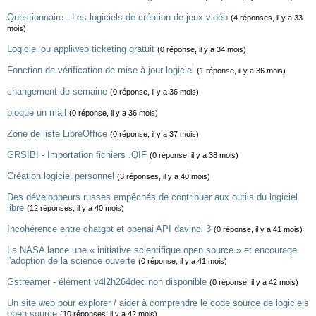
Questionnaire - Les logiciels de création de jeux vidéo
(4 réponses, il y a 33
mois)
Logiciel ou appliweb ticketing gratuit
(0 réponse, il y a 34 mois)
Fonction de vérification de mise à jour logiciel
(1 réponse, il y a 36 mois)
changement de semaine
(0 réponse, il y a 36 mois)
bloque un mail
(0 réponse, il y a 36 mois)
Zone de liste LibreOffice
(0 réponse, il y a 37 mois)
GRSIBI - Importation fichiers .QIF
(0 réponse, il y a 38 mois)
Création logiciel personnel
(3 réponses, il y a 40 mois)
Des développeurs russes empêchés de contribuer aux outils du logiciel
libre
(12 réponses, il y a 40 mois)
Incohérence entre chatgpt et openai API davinci 3
(0 réponse, il y a 41 mois)
La NASA lance une « initiative scientifique open source » et encourage
l'adoption de la science ouverte
(0 réponse, il y a 41 mois)
Gstreamer - élément v4l2h264dec non disponible
(0 réponse, il y a 42 mois)
Un site web pour explorer / aider à comprendre le code source de logiciels
open source
(10 réponses, il y a 42 mois)