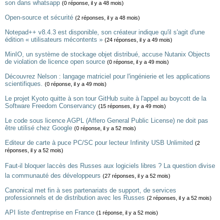
son dans whatsapp
(0 réponse, il y a 48 mois)
Open-source et sécurité
(2 réponses, il y a 48 mois)
Notepad++ v8.4.3 est disponible, son créateur indique qu'il s'agit d'une
édition « utilisateurs mécontents »
(24 réponses, il y a 49 mois)
MinIO, un système de stockage objet distribué, accuse Nutanix Objects
de violation de licence open source
(0 réponse, il y a 49 mois)
Découvrez Nelson : langage matriciel pour l'ingénierie et les applications
scientifiques.
(0 réponse, il y a 49 mois)
Le projet Kyoto quitte à son tour GitHub suite à l'appel au boycott de la
Software Freedom Conservancy
(15 réponses, il y a 49 mois)
Le code sous licence AGPL (Affero General Public License) ne doit pas
être utilisé chez Google
(0 réponse, il y a 52 mois)
Editeur de carte à puce PC/SC pour lecteur Infinity USB Unlimited
(2
réponses, il y a 52 mois)
Faut-il bloquer laccès des Russes aux logiciels libres ? La question divise
la communauté des développeurs
(27 réponses, il y a 52 mois)
Canonical met fin à ses partenariats de support, de services
professionnels et de distribution avec les Russes
(2 réponses, il y a 52 mois)
API liste d'entreprise en France
(1 réponse, il y a 52 mois)