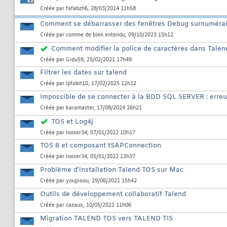
Créée par
fafabzh6
, 28/03/2014 11h58
Comment se débarrasser des fenêtres Debug surnumérai
Créée par
comme de bien entendu
, 09/10/2023 15h12
Comment modifier la police de caractères dans Talen
Créée par
Gidu59
, 25/02/2021 17h49
Filtrer les dates sur talend
Créée par
lptobit10
, 17/02/2025 12h12
Impossible de se connecter à la BDD SQL SERVER : erreu
Créée par
karamaster
, 17/08/2024 16h21
TOS et Log4j
Créée par
looser34
, 07/01/2022 10h17
TOS 8 et composant tSAPConnection
Créée par
looser34
, 05/01/2022 13h37
Problème d'installation Talend TOS sur Mac
Créée par
youpioou
, 29/06/2021 15h42
Outils de développement collaboratif Talend
Créée par
cazaux
, 10/05/2021 11h06
Migration TALEND TOS vers TALEND TIS