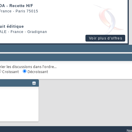
OA - Recette H/F
 France - Paris 75015
uit éditique
ALE
- France - Gradignan
Voir plus d'offres
rier les discussions dans l'ordre...
Croissant
Décroissant
Nou