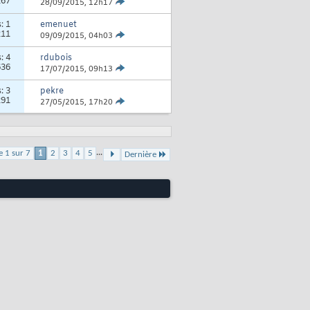
267
28/09/2015,
12h17
s:
1
emenuet
211
09/09/2015,
04h03
s:
4
rdubois
636
17/07/2015,
09h13
s:
3
pekre
291
27/05/2015,
17h20
...
e 1 sur 7
1
2
3
4
5
Dernière