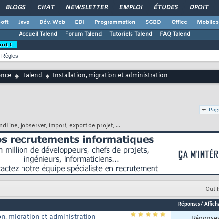
BLOGS
CHAT
NEWSLETTER
EMPLOI
ÉTUDES
DROIT
oft
Java
Dév. Web
EDI
Programmation
SGBD
Office
Mobiles
Accueil Talend
Forum Talend
Tutoriels Talend
FAQ Talend
ent !
Règles
ence
Talend
Installation, migration et administration
Pag
Line, jobserver, import, export de projet, ...
Outil
Réponses
/
Affich
on, migration et administration
Réponse