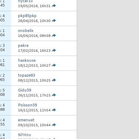
s:
1
hycar33
545
19/05/2016,
16h31
s:
4
pkp85pkp
805
28/04/2016,
10h30
s:
1
snobelix
804
16/04/2016,
08h58
s:
3
pekre
104
17/02/2016,
16h23
s:
1
haskouse
981
18/12/2015,
10h27
s:
2
topaze83
065
08/12/2015,
10h25
s:
5
Gidu59
808
26/11/2015,
17h15
s:
4
Poisson59
888
16/11/2015,
11h54
s:
4
emenuet
355
09/10/2015,
10h44
s:
4
NFHnv