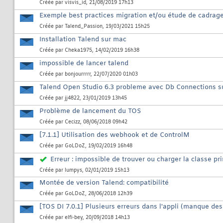
Créée par
visvis_id
, 21/08/2019 17h13
Exemple best practices migration et/ou étude de cadrag
Créée par
Talend_Passion
, 19/03/2021 15h25
Installation Talend sur mac
Créée par
Cheka1975
, 14/02/2019 16h38
impossible de lancer talend
Créée par
bonjourrrrr
, 22/07/2020 01h03
Talend Open Studio 6.3 probleme avec Db Connections su
Créée par
jj4822
, 23/01/2019 13h45
Problème de lancement du TOS
Créée par
Cecizz
, 08/06/2018 09h42
[7.1.1] Utilisation des webhook et de ControlM
Créée par
GoLDoZ
, 19/02/2019 16h48
Erreur : impossible de trouver ou charger la classe pr
Créée par
lumpys
, 02/01/2019 15h13
Montée de version Talend: compatibilité
Créée par
GoLDoZ
, 28/06/2018 12h39
[TOS DI 7.0.1] Plusieurs erreurs dans l'appli (manque des 
Créée par
elfi-bey
, 20/09/2018 14h13