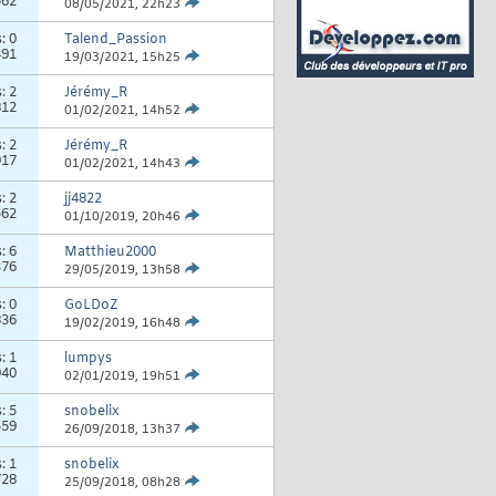
562
08/05/2021,
22h23
s:
0
Talend_Passion
491
19/03/2021,
15h25
s:
2
Jérémy_R
812
01/02/2021,
14h52
s:
2
Jérémy_R
917
01/02/2021,
14h43
s:
2
jj4822
562
01/10/2019,
20h46
s:
6
Matthieu2000
376
29/05/2019,
13h58
s:
0
GoLDoZ
836
19/02/2019,
16h48
s:
1
lumpys
940
02/01/2019,
19h51
s:
5
snobelix
559
26/09/2018,
13h37
s:
1
snobelix
728
25/09/2018,
08h28