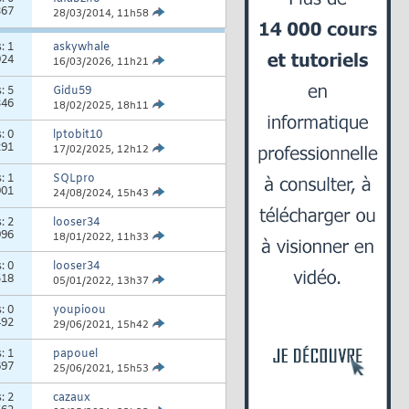
367
28/03/2014,
11h58
s:
1
askywhale
924
16/03/2026,
11h21
s:
5
Gidu59
346
18/02/2025,
18h11
s:
0
lptobit10
291
17/02/2025,
12h12
s:
1
SQLpro
901
24/08/2024,
15h43
s:
2
looser34
996
18/01/2022,
11h33
s:
0
looser34
518
05/01/2022,
13h37
s:
0
youpioou
492
29/06/2021,
15h42
s:
1
papouel
697
25/06/2021,
15h53
s:
2
cazaux