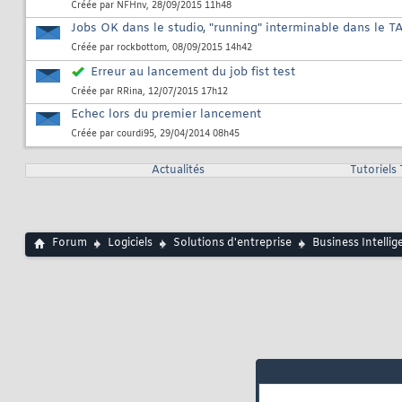
Créée par
NFHnv
, 28/09/2015 11h48
Jobs OK dans le studio, "running" interminable dans le T
Créée par
rockbottom
, 08/09/2015 14h42
Erreur au lancement du job fist test
Créée par
RRina
, 12/07/2015 17h12
Echec lors du premier lancement
Créée par
courdi95
, 29/04/2014 08h45
Actualités
Tutoriels
Forum
Logiciels
Solutions d'entreprise
Business Intellig