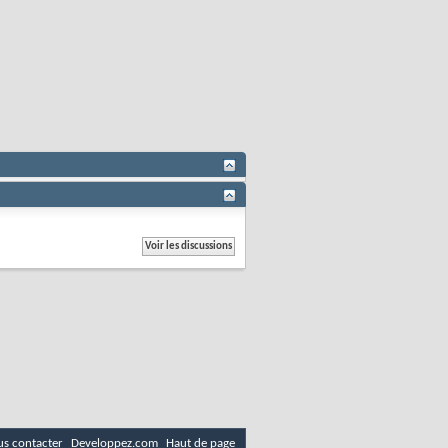
s contacter
Developpez.com
Haut de page