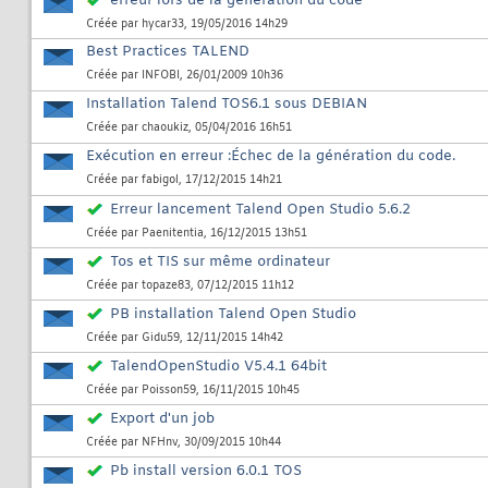
erreur lors de la generation du code
Créée par
hycar33
, 19/05/2016 14h29
Best Practices TALEND
Créée par
INFOBI
, 26/01/2009 10h36
Installation Talend TOS6.1 sous DEBIAN
Créée par
chaoukiz
, 05/04/2016 16h51
Exécution en erreur :Échec de la génération du code.
Créée par
fabigol
, 17/12/2015 14h21
Erreur lancement Talend Open Studio 5.6.2
Créée par
Paenitentia
, 16/12/2015 13h51
Tos et TIS sur même ordinateur
Créée par
topaze83
, 07/12/2015 11h12
PB installation Talend Open Studio
Créée par
Gidu59
, 12/11/2015 14h42
TalendOpenStudio V5.4.1 64bit
Créée par
Poisson59
, 16/11/2015 10h45
Export d'un job
Créée par
NFHnv
, 30/09/2015 10h44
Pb install version 6.0.1 TOS