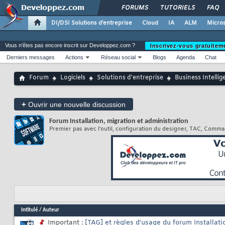
FORUMS
TUTORIELS
FAQ
DI/DSI Solutions d'entreprise
Cloud
IA
ALM
Micros
Vous n'êtes pas encore inscrit sur Developpez.com ?
Inscrivez-vous gratuitem
Derniers messages
Actions
Réseau social
Blogs
Agenda
Chat
Forum
Logiciels
Solutions d'entreprise
Business Intellig
+
Ouvrir une nouvelle discussion
Forum
Installation, migration et administration
Premier pas avec l'outil, configuration du designer, TAC, Command
Intitulé
/
Auteur
Important :
[TAG] et règles d'usage du forum Installati