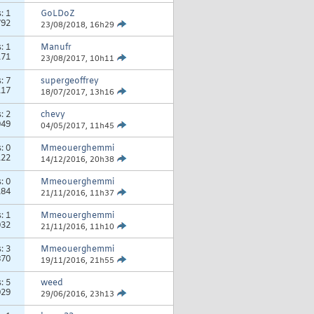
s:
1
GoLDoZ
792
23/08/2018,
16h29
s:
1
Manufr
171
23/08/2017,
10h11
s:
7
supergeoffrey
117
18/07/2017,
13h16
s:
2
chevy
049
04/05/2017,
11h45
s:
0
Mmeouerghemmi
122
14/12/2016,
20h38
s:
0
Mmeouerghemmi
184
21/11/2016,
11h37
s:
1
Mmeouerghemmi
032
21/11/2016,
11h10
s:
3
Mmeouerghemmi
870
19/11/2016,
21h55
s:
5
weed
029
29/06/2016,
23h13