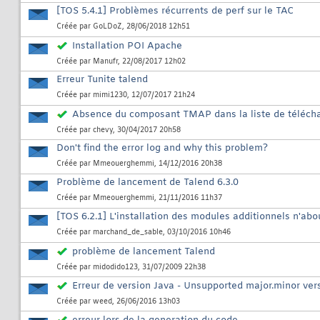
[TOS 5.4.1] Problèmes récurrents de perf sur le TAC
Créée par
GoLDoZ
, 28/06/2018 12h51
Installation POI Apache
Créée par
Manufr
, 22/08/2017 12h02
Erreur Tunite talend
Créée par
mimi1230
, 12/07/2017 21h24
Absence du composant TMAP dans la liste de téléc
Créée par
chevy
, 30/04/2017 20h58
Don't find the error log and why this problem?
Créée par
Mmeouerghemmi
, 14/12/2016 20h38
Problème de lancement de Talend 6.3.0
Créée par
Mmeouerghemmi
, 21/11/2016 11h37
[TOS 6.2.1] L'installation des modules additionnels n'abou
Créée par
marchand_de_sable
, 03/10/2016 10h46
problème de lancement Talend
Créée par
midodido123
, 31/07/2009 22h38
Erreur de version Java - Unsupported major.minor ver
Créée par
weed
, 26/06/2016 13h03