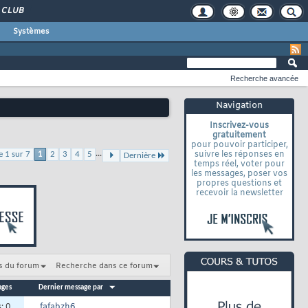
CLUB
Systèmes
Recherche avancée
Navigation
Inscrivez-vous
gratuitement
pour pouvoir participer,
...
suivre les réponses en
e 1 sur 7
1
2
3
4
5
Dernière
temps réel, voter pour
les messages, poser vos
propres questions et
recevoir la newsletter
s du forum
Recherche dans ce forum
ages
Dernier message par
s:
0
fafabzh6