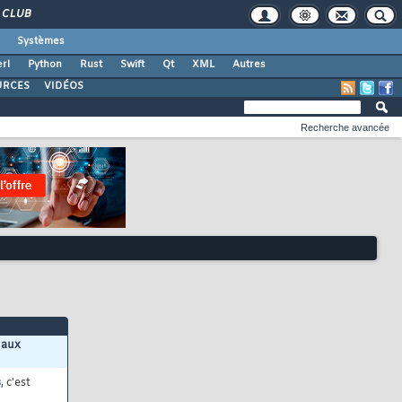
CLUB
Systèmes
rl
Python
Rust
Swift
Qt
XML
Autres
URCES
VIDÉOS
Recherche avancée
 aux
s
, c'est