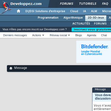
FORUMS
TUTORIELS
FAQ
DI/DSI Solutions d'entreprise
Cloud
IA
ALM
Micros
Programmation
Algorithmique
2D-3D-Jeux
A
ACTUALITÉS
FORUMS
Vous n'êtes pas encore inscrit sur Developpez.com ?
Inscrivez-vous gratuitem
Derniers messages
Actions
Réseau social
Blogs
Agenda
Chat
Message
Message
Vous devez
discussion
Vous n'ave
entièrement