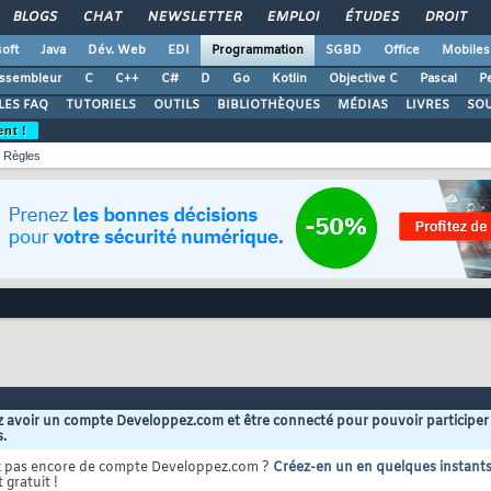
BLOGS
CHAT
NEWSLETTER
EMPLOI
ÉTUDES
DROIT
oft
Java
Dév. Web
EDI
Programmation
SGBD
Office
Mobiles
ssembleur
C
C++
C#
D
Go
Kotlin
Objective C
Pascal
Pe
LES FAQ
TUTORIELS
OUTILS
BIBLIOTHÈQUES
MÉDIAS
LIVRES
SO
ent !
Règles
 avoir un compte Developpez.com et être connecté pour pouvoir participer
s.
z pas encore de compte Developpez.com ?
Créez-en un en quelques instant
 gratuit !