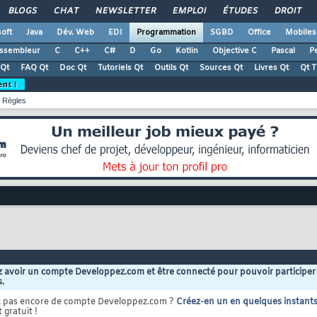
BLOGS
CHAT
NEWSLETTER
EMPLOI
ÉTUDES
DROIT
oft
Java
Dév. Web
EDI
Programmation
SGBD
Office
Mobiles
ssembleur
C
C++
C#
D
Go
Kotlin
Objective C
Pascal
Pe
Qt
FAQ Qt
Doc Qt
Tutoriels Qt
Outils Qt
Sources Qt
Livres Qt
Qt 
ent !
Règles
 avoir un compte Developpez.com et être connecté pour pouvoir participer
s.
z pas encore de compte Developpez.com ?
Créez-en un en quelques instant
 gratuit !