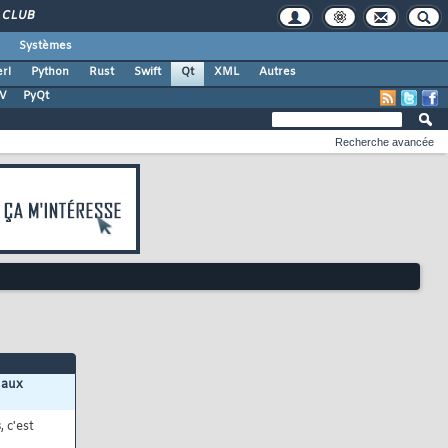
CLUB
Systèmes
rl
Python
Rust
Swift
Qt
XML
Autres
TV
PyQt
Recherche avancée
 aux
s
, c'est