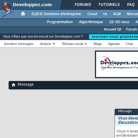
FORUMS
TUTORIELS
FAQ
DI/DSI Solutions d'entreprise
Cloud
IA
ALM
Micros
Programmation
Algorithmique
2D-3D-Jeux
A
Accueil Qt
Forum 
Vous n'êtes pas encore inscrit sur Developpez.com ?
Inscrivez-vous gratuitem
Derniers messages
Actions
Réseau social
Blogs
Agenda
Chat
Message
Message
Vous devez
discussion
Vous n'ave
entièrement