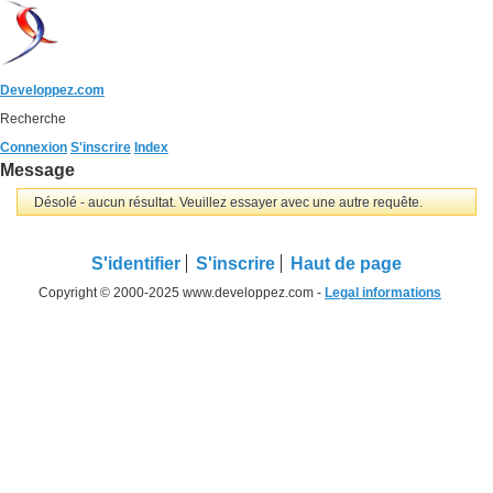
Developpez.com
Recherche
Connexion
S'inscrire
Index
Message
Désolé - aucun résultat. Veuillez essayer avec une autre requête.
S'identifier
S'inscrire
Haut de page
Copyright © 2000-2025 www.developpez.com -
Legal informations