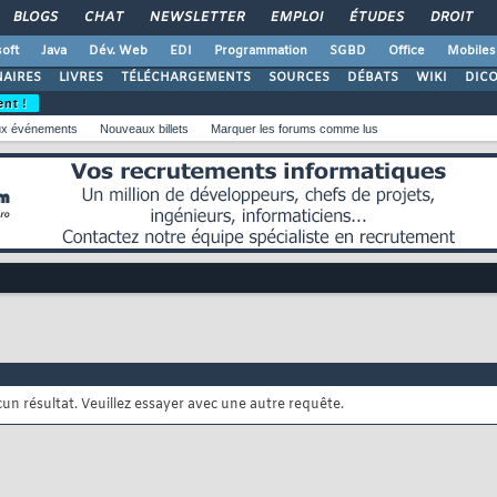
BLOGS
CHAT
NEWSLETTER
EMPLOI
ÉTUDES
DROIT
oft
Java
Dév. Web
EDI
Programmation
SGBD
Office
Mobiles
AIRES
LIVRES
TÉLÉCHARGEMENTS
SOURCES
DÉBATS
WIKI
DIC
ent !
x événements
Nouveaux billets
Marquer les forums comme lus
cun résultat. Veuillez essayer avec une autre requête.