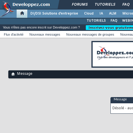
FORUMS
TUTORIELS
FAQ
DI/DSI Solutions d'entreprise
Cloud
IA
ALM
Micros
TUTORIELS
FAQ
WEBIN
Vous n'êtes pas encore inscrit sur Developpez.com ?
Inscrivez-vous gratuitem
Flux d'activité
Nouveaux messages
Nouveaux messages de groupes
Nouveau
Message
Message
Désolé - au