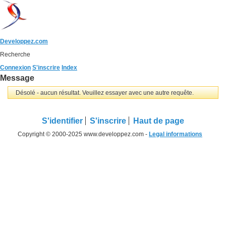
Developpez.com
Recherche
Connexion
S'inscrire
Index
Message
Désolé - aucun résultat. Veuillez essayer avec une autre requête.
S'identifier
S'inscrire
Haut de page
Copyright © 2000-2025 www.developpez.com -
Legal informations