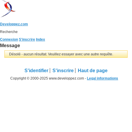
Developpez.com
Recherche
Connexion
S'inscrire
Index
Message
Désolé - aucun résultat. Veuillez essayer avec une autre requête.
S'identifier
S'inscrire
Haut de page
Copyright © 2000-2025 www.developpez.com -
Legal informations