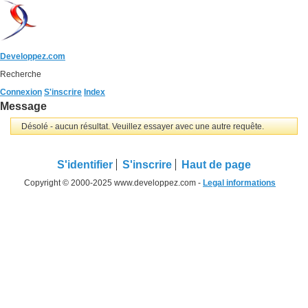
Developpez.com
Recherche
Connexion
S'inscrire
Index
Message
Désolé - aucun résultat. Veuillez essayer avec une autre requête.
S'identifier
S'inscrire
Haut de page
Copyright © 2000-2025 www.developpez.com -
Legal informations