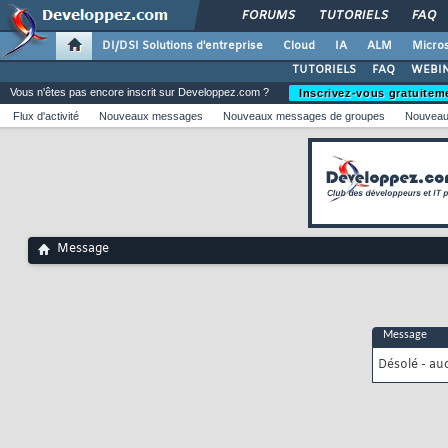
FORUMS
TUTORIELS
FAQ
DI/DSI Solutions d'entreprise
Cloud
IA
ALM
Micros
TUTORIELS
FAQ
WEBIN
Vous n'êtes pas encore inscrit sur Developpez.com ?
Inscrivez-vous gratuitem
Flux d'activité
Nouveaux messages
Nouveaux messages de groupes
Nouveau
Message
Message
Désolé - au