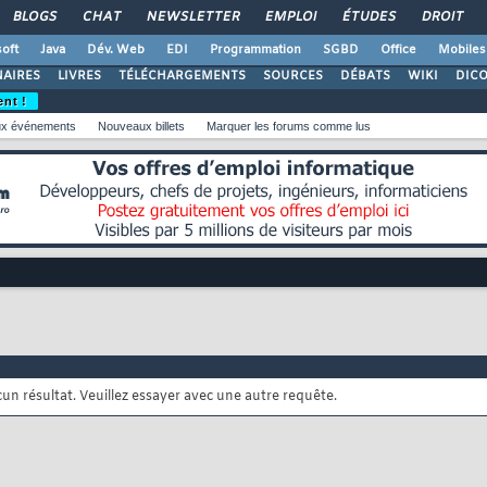
BLOGS
CHAT
NEWSLETTER
EMPLOI
ÉTUDES
DROIT
oft
Java
Dév. Web
EDI
Programmation
SGBD
Office
Mobiles
AIRES
LIVRES
TÉLÉCHARGEMENTS
SOURCES
DÉBATS
WIKI
DIC
ent !
x événements
Nouveaux billets
Marquer les forums comme lus
cun résultat. Veuillez essayer avec une autre requête.