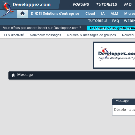
FORUMS
TUTORIELS
FAQ
DI/DSI Solutions d'entreprise
Cloud
IA
ALM
Micros
TUTORIELS
FAQ
WEBIN
Vous n'êtes pas encore inscrit sur Developpez.com ?
Inscrivez-vous gratuitem
Flux d'activité
Nouveaux messages
Nouveaux messages de groupes
Nouveau
Message
Message
Désolé - au