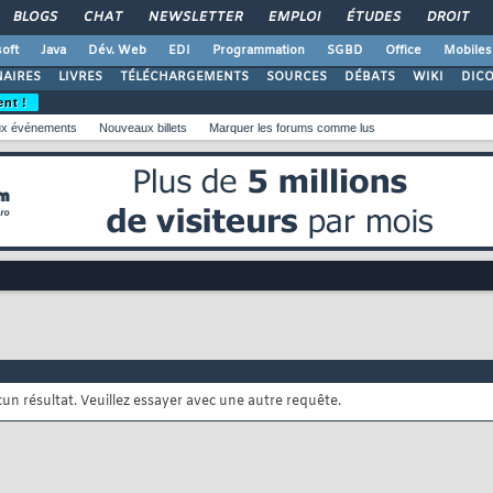
BLOGS
CHAT
NEWSLETTER
EMPLOI
ÉTUDES
DROIT
oft
Java
Dév. Web
EDI
Programmation
SGBD
Office
Mobiles
AIRES
LIVRES
TÉLÉCHARGEMENTS
SOURCES
DÉBATS
WIKI
DIC
ent !
x événements
Nouveaux billets
Marquer les forums comme lus
cun résultat. Veuillez essayer avec une autre requête.