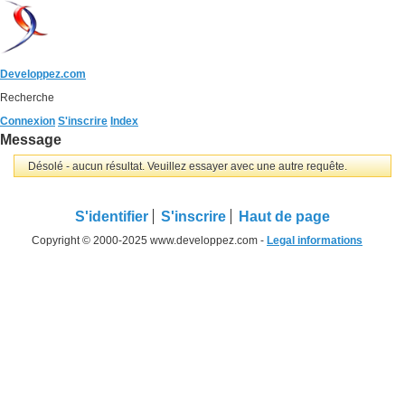
Developpez.com
Recherche
Connexion
S'inscrire
Index
Message
Désolé - aucun résultat. Veuillez essayer avec une autre requête.
S'identifier
S'inscrire
Haut de page
Copyright © 2000-2025 www.developpez.com -
Legal informations