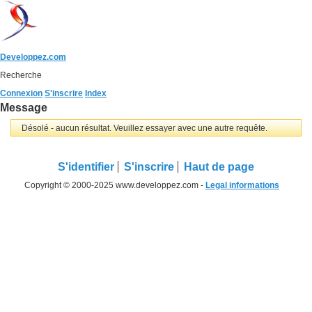
Developpez.com
Recherche
Connexion
S'inscrire
Index
Message
Désolé - aucun résultat. Veuillez essayer avec une autre requête.
S'identifier
S'inscrire
Haut de page
Copyright © 2000-2025 www.developpez.com -
Legal informations