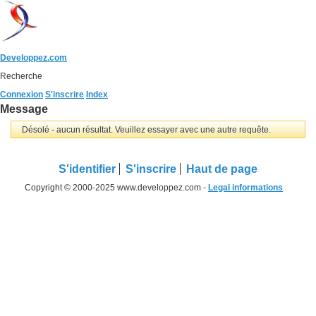
Developpez.com
Recherche
Connexion
S'inscrire
Index
Message
Désolé - aucun résultat. Veuillez essayer avec une autre requête.
S'identifier
S'inscrire
Haut de page
Copyright © 2000-2025 www.developpez.com -
Legal informations