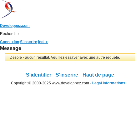
Developpez.com
Recherche
Connexion
S'inscrire
Index
Message
Désolé - aucun résultat. Veuillez essayer avec une autre requête.
S'identifier
S'inscrire
Haut de page
Copyright © 2000-2025 www.developpez.com -
Legal informations