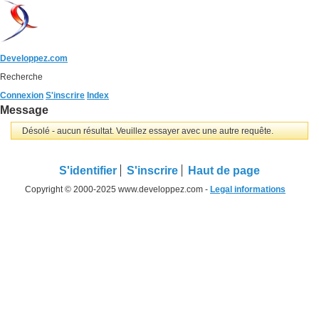
Developpez.com
Recherche
Connexion
S'inscrire
Index
Message
Désolé - aucun résultat. Veuillez essayer avec une autre requête.
S'identifier
S'inscrire
Haut de page
Copyright © 2000-2025 www.developpez.com -
Legal informations