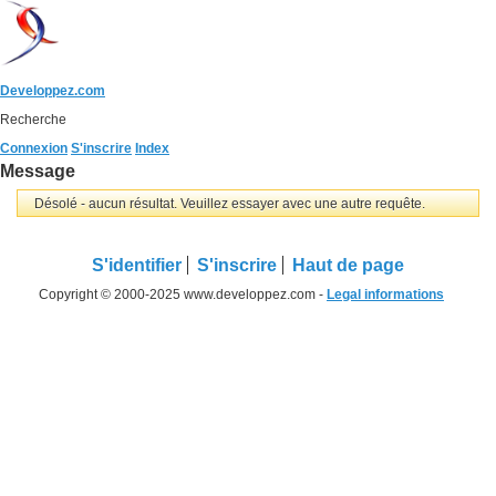
Developpez.com
Recherche
Connexion
S'inscrire
Index
Message
Désolé - aucun résultat. Veuillez essayer avec une autre requête.
S'identifier
S'inscrire
Haut de page
Copyright © 2000-2025 www.developpez.com -
Legal informations