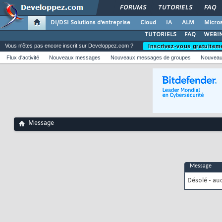
FORUMS
TUTORIELS
FAQ
DI/DSI Solutions d'entreprise
Cloud
IA
ALM
Micros
TUTORIELS
FAQ
WEBIN
Vous n'êtes pas encore inscrit sur Developpez.com ?
Inscrivez-vous gratuitem
Flux d'activité
Nouveaux messages
Nouveaux messages de groupes
Nouveau
Message
Message
Désolé - au