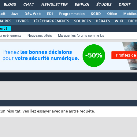
BLOGS
CHAT
NEWSLETTER
EMPLOI
ÉTUDES
DROIT
oft
Java
Dév. Web
EDI
Programmation
SGBD
Office
Mobiles
AIRES
LIVRES
TÉLÉCHARGEMENTS
SOURCES
DÉBATS
WIKI
DIC
ent !
x événements
Nouveaux billets
Marquer les forums comme lus
cun résultat. Veuillez essayer avec une autre requête.