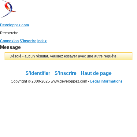
Developpez.com
Recherche
Connexion
S'inscrire
Index
Message
Désolé - aucun résultat. Veuillez essayer avec une autre requête.
S'identifier
S'inscrire
Haut de page
Copyright © 2000-2025 www.developpez.com -
Legal informations