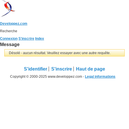
Developpez.com
Recherche
Connexion
S'inscrire
Index
Message
Désolé - aucun résultat. Veuillez essayer avec une autre requête.
S'identifier
S'inscrire
Haut de page
Copyright © 2000-2025 www.developpez.com -
Legal informations