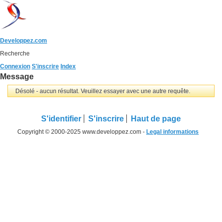
Developpez.com
Recherche
Connexion
S'inscrire
Index
Message
Désolé - aucun résultat. Veuillez essayer avec une autre requête.
S'identifier
S'inscrire
Haut de page
Copyright © 2000-2025 www.developpez.com -
Legal informations