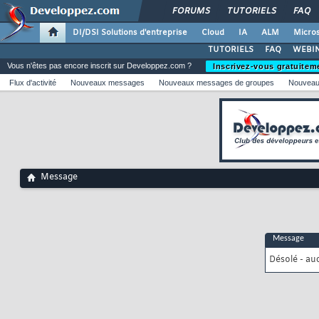
FORUMS
TUTORIELS
FAQ
DI/DSI Solutions d'entreprise
Cloud
IA
ALM
Micros
TUTORIELS
FAQ
WEBIN
Vous n'êtes pas encore inscrit sur Developpez.com ?
Inscrivez-vous gratuitem
Flux d'activité
Nouveaux messages
Nouveaux messages de groupes
Nouveau
Message
Message
Désolé - au