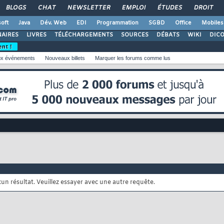
BLOGS
CHAT
NEWSLETTER
EMPLOI
ÉTUDES
DROIT
oft
Java
Dév. Web
EDI
Programmation
SGBD
Office
Mobiles
AIRES
LIVRES
TÉLÉCHARGEMENTS
SOURCES
DÉBATS
WIKI
DIC
ent !
x événements
Nouveaux billets
Marquer les forums comme lus
cun résultat. Veuillez essayer avec une autre requête.