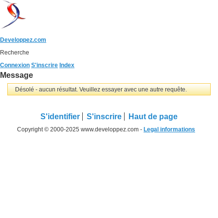
Developpez.com
Recherche
Connexion
S'inscrire
Index
Message
Désolé - aucun résultat. Veuillez essayer avec une autre requête.
S'identifier
S'inscrire
Haut de page
Copyright © 2000-2025 www.developpez.com -
Legal informations