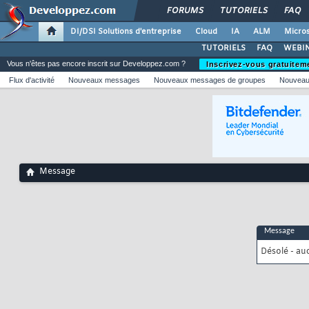
FORUMS
TUTORIELS
FAQ
DI/DSI Solutions d'entreprise
Cloud
IA
ALM
Micros
TUTORIELS
FAQ
WEBIN
Vous n'êtes pas encore inscrit sur Developpez.com ?
Inscrivez-vous gratuitem
Flux d'activité
Nouveaux messages
Nouveaux messages de groupes
Nouveau
Message
Message
Désolé - au