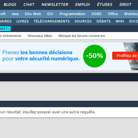
BLOGS
CHAT
NEWSLETTER
EMPLOI
ÉTUDES
DROIT
oft
Java
Dév. Web
EDI
Programmation
SGBD
Office
Mobiles
AIRES
LIVRES
TÉLÉCHARGEMENTS
SOURCES
DÉBATS
WIKI
DIC
ent !
x événements
Nouveaux billets
Marquer les forums comme lus
cun résultat. Veuillez essayer avec une autre requête.