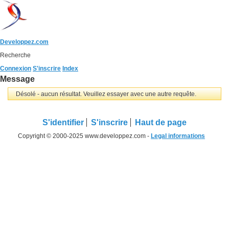
Developpez.com
Recherche
Connexion
S'inscrire
Index
Message
Désolé - aucun résultat. Veuillez essayer avec une autre requête.
S'identifier
S'inscrire
Haut de page
Copyright © 2000-2025 www.developpez.com -
Legal informations