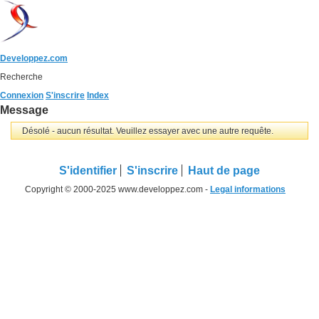
Developpez.com
Recherche
Connexion
S'inscrire
Index
Message
Désolé - aucun résultat. Veuillez essayer avec une autre requête.
S'identifier
S'inscrire
Haut de page
Copyright © 2000-2025 www.developpez.com -
Legal informations