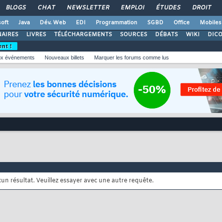
BLOGS
CHAT
NEWSLETTER
EMPLOI
ÉTUDES
DROIT
oft
Java
Dév. Web
EDI
Programmation
SGBD
Office
Mobiles
AIRES
LIVRES
TÉLÉCHARGEMENTS
SOURCES
DÉBATS
WIKI
DIC
ent !
x événements
Nouveaux billets
Marquer les forums comme lus
cun résultat. Veuillez essayer avec une autre requête.