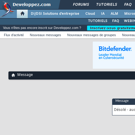
FORUMS
TUTORIELS
FAQ
DI/DSI Solutions d'entreprise
Cloud
IA
ALM
Micros
TUTORIELS
FAQ
WEBIN
Vous n'êtes pas encore inscrit sur Developpez.com ?
Inscrivez-vous gratuitem
Flux d'activité
Nouveaux messages
Nouveaux messages de groupes
Nouveau
Message
Message
Désolé - au