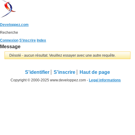
Developpez.com
Recherche
Connexion
S'inscrire
Index
Message
Désolé - aucun résultat. Veuillez essayer avec une autre requête.
S'identifier
S'inscrire
Haut de page
Copyright © 2000-2025 www.developpez.com -
Legal informations