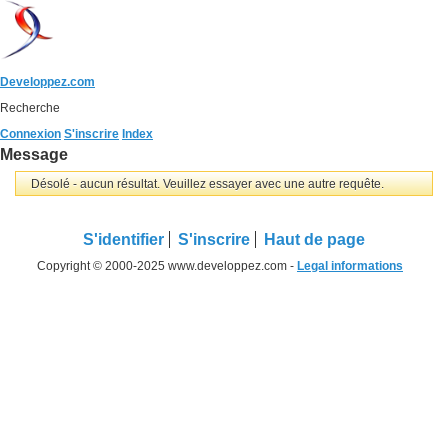
Developpez.com
Recherche
Connexion
S'inscrire
Index
Message
Désolé - aucun résultat. Veuillez essayer avec une autre requête.
S'identifier
S'inscrire
Haut de page
Copyright © 2000-2025 www.developpez.com -
Legal informations