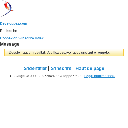
Developpez.com
Recherche
Connexion
S'inscrire
Index
Message
Désolé - aucun résultat. Veuillez essayer avec une autre requête.
S'identifier
S'inscrire
Haut de page
Copyright © 2000-2025 www.developpez.com -
Legal informations