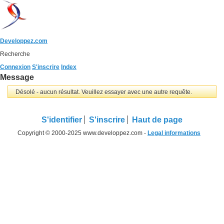
Developpez.com
Recherche
Connexion
S'inscrire
Index
Message
Désolé - aucun résultat. Veuillez essayer avec une autre requête.
S'identifier
S'inscrire
Haut de page
Copyright © 2000-2025 www.developpez.com -
Legal informations