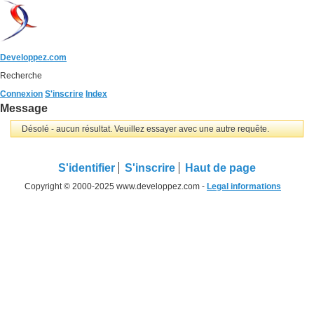
Developpez.com
Recherche
Connexion
S'inscrire
Index
Message
Désolé - aucun résultat. Veuillez essayer avec une autre requête.
S'identifier
S'inscrire
Haut de page
Copyright © 2000-2025 www.developpez.com -
Legal informations