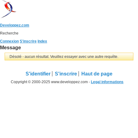
Developpez.com
Recherche
Connexion
S'inscrire
Index
Message
Désolé - aucun résultat. Veuillez essayer avec une autre requête.
S'identifier
S'inscrire
Haut de page
Copyright © 2000-2025 www.developpez.com -
Legal informations