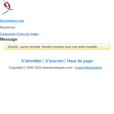
Developpez.com
Recherche
Connexion
S'inscrire
Index
Message
Désolé - aucun résultat. Veuillez essayer avec une autre requête.
S'identifier
S'inscrire
Haut de page
Copyright © 2000-2025 www.developpez.com -
Legal informations