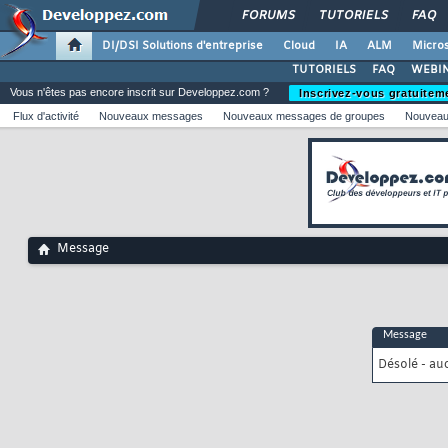
FORUMS
TUTORIELS
FAQ
DI/DSI Solutions d'entreprise
Cloud
IA
ALM
Micros
TUTORIELS
FAQ
WEBIN
Vous n'êtes pas encore inscrit sur Developpez.com ?
Inscrivez-vous gratuitem
Flux d'activité
Nouveaux messages
Nouveaux messages de groupes
Nouveau
Message
Message
Désolé - au