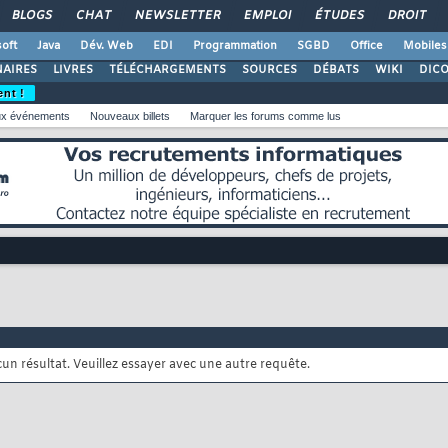
BLOGS
CHAT
NEWSLETTER
EMPLOI
ÉTUDES
DROIT
oft
Java
Dév. Web
EDI
Programmation
SGBD
Office
Mobiles
AIRES
LIVRES
TÉLÉCHARGEMENTS
SOURCES
DÉBATS
WIKI
DIC
ent !
x événements
Nouveaux billets
Marquer les forums comme lus
cun résultat. Veuillez essayer avec une autre requête.