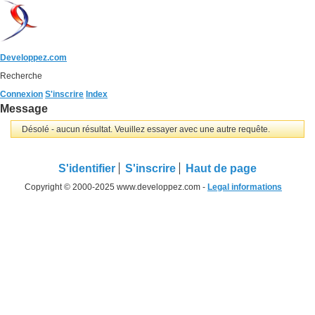
Developpez.com
Recherche
Connexion
S'inscrire
Index
Message
Désolé - aucun résultat. Veuillez essayer avec une autre requête.
S'identifier
S'inscrire
Haut de page
Copyright © 2000-2025 www.developpez.com -
Legal informations