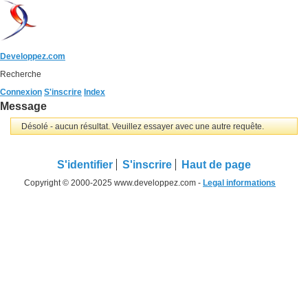
Developpez.com
Recherche
Connexion
S'inscrire
Index
Message
Désolé - aucun résultat. Veuillez essayer avec une autre requête.
S'identifier
S'inscrire
Haut de page
Copyright © 2000-2025 www.developpez.com -
Legal informations