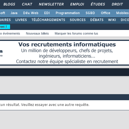
BLOGS
CHAT
NEWSLETTER
EMPLOI
ÉTUDES
DROIT
oft
Java
Dév. Web
EDI
Programmation
SGBD
Office
Mobiles
AIRES
LIVRES
TÉLÉCHARGEMENTS
SOURCES
DÉBATS
WIKI
DIC
ent !
x événements
Nouveaux billets
Marquer les forums comme lus
cun résultat. Veuillez essayer avec une autre requête.