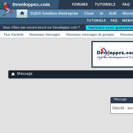
FORUMS
TUTORIELS
FAQ
DI/DSI Solutions d'entreprise
Cloud
IA
ALM
Micros
TUTORIELS
FAQ
WEBIN
Vous n'êtes pas encore inscrit sur Developpez.com ?
Inscrivez-vous gratuitem
Flux d'activité
Nouveaux messages
Nouveaux messages de groupes
Nouveau
Message
Message
Désolé - au