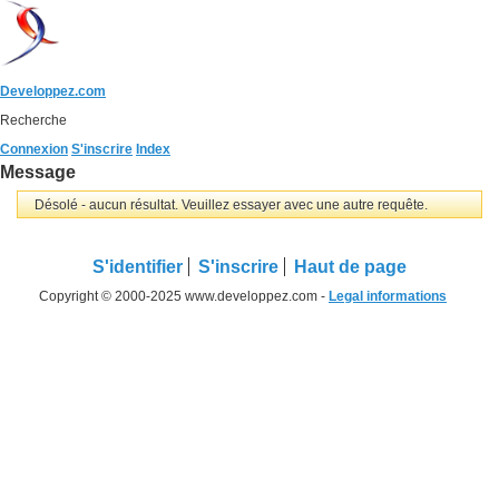
Developpez.com
Recherche
Connexion
S'inscrire
Index
Message
Désolé - aucun résultat. Veuillez essayer avec une autre requête.
S'identifier
S'inscrire
Haut de page
Copyright © 2000-2025 www.developpez.com -
Legal informations