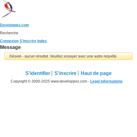
Developpez.com
Recherche
Connexion
S'inscrire
Index
Message
Désolé - aucun résultat. Veuillez essayer avec une autre requête.
S'identifier
S'inscrire
Haut de page
Copyright © 2000-2025 www.developpez.com -
Legal informations