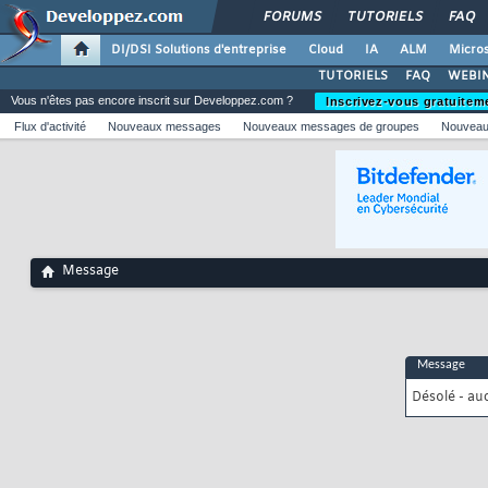
FORUMS
TUTORIELS
FAQ
DI/DSI Solutions d'entreprise
Cloud
IA
ALM
Micros
TUTORIELS
FAQ
WEBIN
Vous n'êtes pas encore inscrit sur Developpez.com ?
Inscrivez-vous gratuitem
Flux d'activité
Nouveaux messages
Nouveaux messages de groupes
Nouveau
Message
Message
Désolé - au