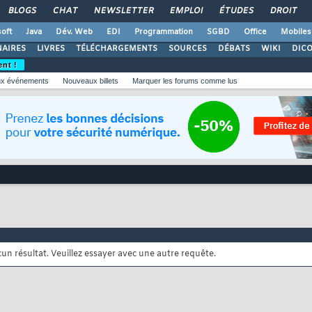
BLOGS
CHAT
NEWSLETTER
EMPLOI
ÉTUDES
DROIT
oft
Java
Dév. Web
EDI
Programmation
SGBD
Office
Mobiles
AIRES
LIVRES
TÉLÉCHARGEMENTS
SOURCES
DÉBATS
WIKI
DIC
ent !
x événements
Nouveaux billets
Marquer les forums comme lus
cun résultat. Veuillez essayer avec une autre requête.