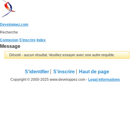
Developpez.com
Recherche
Connexion
S'inscrire
Index
Message
Désolé - aucun résultat. Veuillez essayer avec une autre requête.
S'identifier
S'inscrire
Haut de page
Copyright © 2000-2025 www.developpez.com -
Legal informations