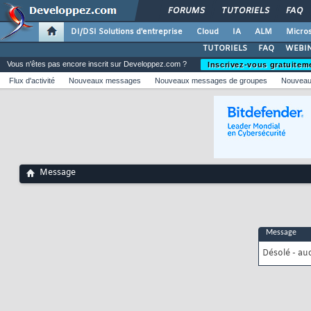
FORUMS
TUTORIELS
FAQ
DI/DSI Solutions d'entreprise
Cloud
IA
ALM
Micros
TUTORIELS
FAQ
WEBIN
Vous n'êtes pas encore inscrit sur Developpez.com ?
Inscrivez-vous gratuitem
Flux d'activité
Nouveaux messages
Nouveaux messages de groupes
Nouveau
Message
Message
Désolé - au