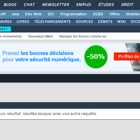
BLOGS
CHAT
NEWSLETTER
EMPLOI
ÉTUDES
DROIT
oft
Java
Dév. Web
EDI
Programmation
SGBD
Office
Mobiles
AIRES
LIVRES
TÉLÉCHARGEMENTS
SOURCES
DÉBATS
WIKI
DIC
ent !
x événements
Nouveaux billets
Marquer les forums comme lus
cun résultat. Veuillez essayer avec une autre requête.