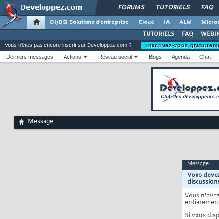
FORUMS
TUTORIELS
FAQ
DI/DSI Solutions d'entreprise
Cloud
IA
ALM
Micros
TUTORIELS
FAQ
WEBIN
Vous n'êtes pas encore inscrit sur Developpez.com ?
Inscrivez-vous gratuitem
Derniers messages
Actions
Réseau social
Blogs
Agenda
Chat
Message
Message
Vous devez
discussion
Vous n'ave
entièrement
Si vous disp