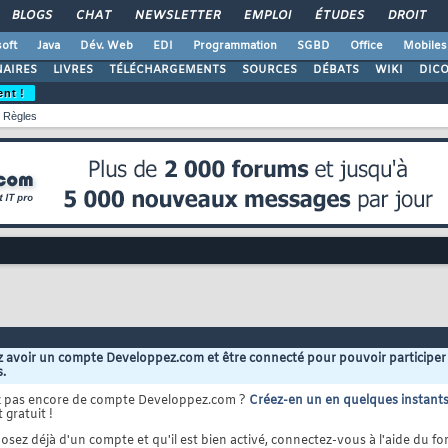
BLOGS
CHAT
NEWSLETTER
EMPLOI
ÉTUDES
DROIT
oft
Java
Dév. Web
EDI
Programmation
SGBD
Office
Mobiles
AIRES
LIVRES
TÉLÉCHARGEMENTS
SOURCES
DÉBATS
WIKI
DIC
ent !
Règles
 avoir un compte Developpez.com et être connecté pour pouvoir participer
s.
z pas encore de compte Developpez.com ?
Créez-en un en quelques instant
 gratuit !
osez déjà d'un compte et qu'il est bien activé, connectez-vous à l'aide du for