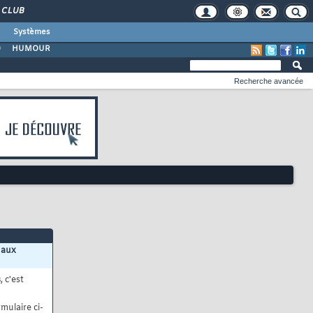
CLUB
Systèmes
O
HUMOUR
Recherche avancée
 aux
s
, c'est
mulaire ci-