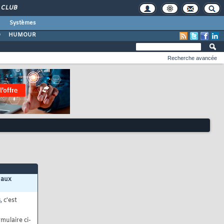
CLUB
Systèmes
O
HUMOUR
Recherche avancée
 aux
s
, c'est
mulaire ci-