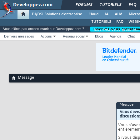
FORUMS
TUTORIELS
FAQ
DI/DSI Solutions d'entreprise
Cloud
IA
ALM
Micros
TUTORIELS
FAQ
WEBIN
Vous n'êtes pas encore inscrit sur Developpez.com ?
Inscrivez-vous gratuitem
Derniers messages
Actions
Réseau social
Blogs
Agenda
Chat
Message
Message
Vous devez
discussion
Vous n'ave
entièrement
Si vous disp