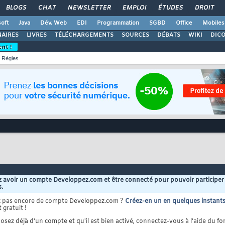
BLOGS
CHAT
NEWSLETTER
EMPLOI
ÉTUDES
DROIT
oft
Java
Dév. Web
EDI
Programmation
SGBD
Office
Mobiles
AIRES
LIVRES
TÉLÉCHARGEMENTS
SOURCES
DÉBATS
WIKI
DIC
ent !
Règles
 avoir un compte Developpez.com et être connecté pour pouvoir participer
s.
z pas encore de compte Developpez.com ?
Créez-en un en quelques instant
 gratuit !
osez déjà d'un compte et qu'il est bien activé, connectez-vous à l'aide du for