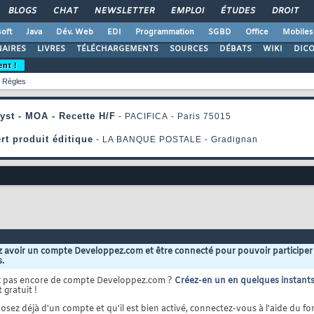
BLOGS
CHAT
NEWSLETTER
EMPLOI
ÉTUDES
DROIT
oft
Java
Dév. Web
EDI
Programmation
SGBD
Office
Mobiles
AIRES
LIVRES
TÉLÉCHARGEMENTS
SOURCES
DÉBATS
WIKI
DIC
ent !
Règles
 avoir un compte Developpez.com et être connecté pour pouvoir participer
s.
z pas encore de compte Developpez.com ?
Créez-en un en quelques instant
 gratuit !
osez déjà d'un compte et qu'il est bien activé, connectez-vous à l'aide du for