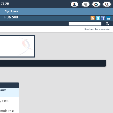
CLUB
Systèmes
O
HUMOUR
Recherche avancée
 aux
s
, c'est
mulaire ci-