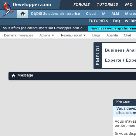
FORUMS
TUTORIELS
FAQ
DI/DSI Solutions d'entreprise
Cloud
IA
ALM
Micros
TUTORIELS
FAQ
WEBIN
Vous n'êtes pas encore inscrit sur Developpez.com ?
Inscrivez-vous gratuitem
Derniers messages
Actions
Réseau social
Blogs
Agenda
Chat
Message
Message
Vous devez
discussion
Vous n'ave
entièrement
Si vous disp