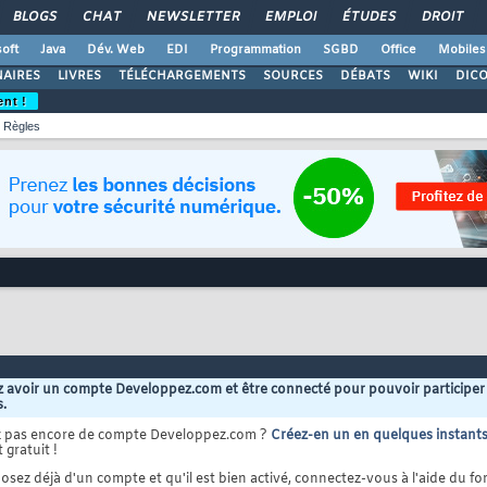
BLOGS
CHAT
NEWSLETTER
EMPLOI
ÉTUDES
DROIT
oft
Java
Dév. Web
EDI
Programmation
SGBD
Office
Mobiles
AIRES
LIVRES
TÉLÉCHARGEMENTS
SOURCES
DÉBATS
WIKI
DIC
ent !
Règles
 avoir un compte Developpez.com et être connecté pour pouvoir participer
s.
z pas encore de compte Developpez.com ?
Créez-en un en quelques instant
 gratuit !
osez déjà d'un compte et qu'il est bien activé, connectez-vous à l'aide du for