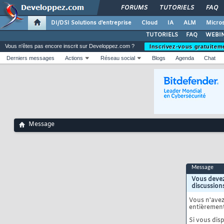
FORUMS
TUTORIELS
FAQ
DI/DSI Solutions d'entreprise
Cloud
IA
ALM
Micros
TUTORIELS
FAQ
WEBIN
Vous n'êtes pas encore inscrit sur Developpez.com ?
Inscrivez-vous gratuitem
Derniers messages
Actions
Réseau social
Blogs
Agenda
Chat
Message
Message
Vous devez
discussion
Vous n'ave
entièrement
Si vous disp