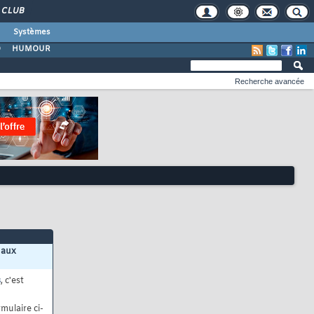
CLUB
Systèmes
O
HUMOUR
Recherche avancée
 aux
s
, c'est
mulaire ci-