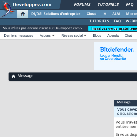
FORUMS
TUTORIELS
FAQ
DI/DSI Solutions d'entreprise
Cloud
IA
ALM
Micros
TUTORIELS
FAQ
WEBIN
Vous n'êtes pas encore inscrit sur Developpez.com ?
Inscrivez-vous gratuitem
Derniers messages
Actions
Réseau social
Blogs
Agenda
Chat
Message
Message
Vous devez
discussion
Vous n'ave
entièrement
Si vous disp