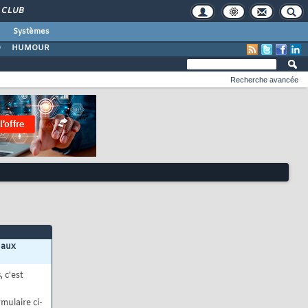
CLUB
Systèmes
O
HUMOUR
Recherche avancée
 aux
s
, c'est
mulaire ci-