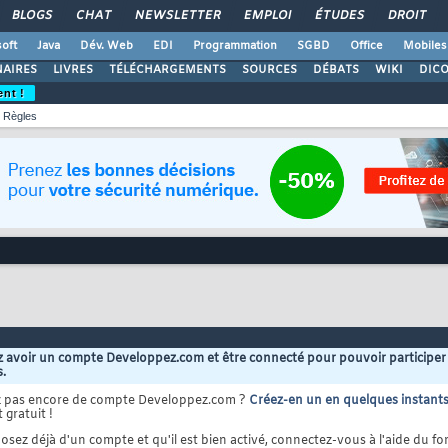
BLOGS
CHAT
NEWSLETTER
EMPLOI
ÉTUDES
DROIT
oft
Java
Dév. Web
EDI
Programmation
SGBD
Office
Mobiles
AIRES
LIVRES
TÉLÉCHARGEMENTS
SOURCES
DÉBATS
WIKI
DIC
ent !
Règles
 avoir un compte Developpez.com et être connecté pour pouvoir participer
s.
z pas encore de compte Developpez.com ?
Créez-en un en quelques instant
 gratuit !
osez déjà d'un compte et qu'il est bien activé, connectez-vous à l'aide du for