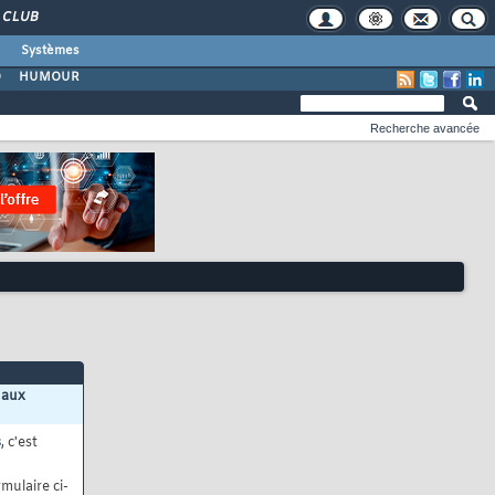
CLUB
Systèmes
O
HUMOUR
Recherche avancée
 aux
s
, c'est
mulaire ci-