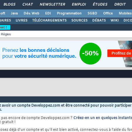
BLOGS
CHAT
NEWSLETTER
EMPLOI
ÉTUDES
DROIT
oft
Java
Dév. Web
EDI
Programmation
SGBD
Office
Mobiles
AIRES
LIVRES
TÉLÉCHARGEMENTS
SOURCES
DÉBATS
WIKI
DIC
ent !
Règles
 avoir un compte Developpez.com et être connecté pour pouvoir participer
s.
z pas encore de compte Developpez.com ?
Créez-en un en quelques instant
 gratuit !
osez déjà d'un compte et qu'il est bien activé, connectez-vous à l'aide du for