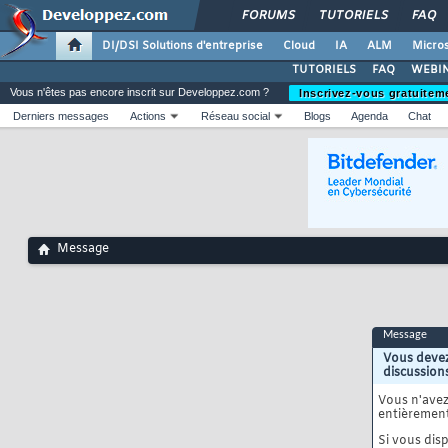
FORUMS
TUTORIELS
FAQ
DI/DSI Solutions d'entreprise
Cloud
IA
ALM
Micros
TUTORIELS
FAQ
WEBIN
Vous n'êtes pas encore inscrit sur Developpez.com ?
Inscrivez-vous gratuitem
Derniers messages
Actions
Réseau social
Blogs
Agenda
Chat
Message
Message
Vous devez
discussion
Vous n'ave
entièrement
Si vous disp